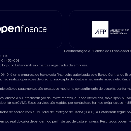
Documentação API
Política de Privacidade
P
001-10
EP 01.452-001
o logotipo Datanomik são marcas registradas da empresa.
1-10, é uma empresa de tecnologia financeira autorizada pelo Banco Central do Bras
 não realiza operações de crédito, não capta depósitos e não emite moeda eletrônica
 e iniciação de pagamentos são prestados mediante consentimento do usuário, confor
, custódia ou intermediação de investimentos, quando oferecidos, são disponibilizad
biliários (CVM). Esses serviços são regidos por contratos e termos próprios das insti
ratados de acordo com a Lei Geral de Proteção de Dados (LGPD). A Datanomik segue p
em tempo real do caixa dependem do perfil de uso de cada empresa. Resultados podem 