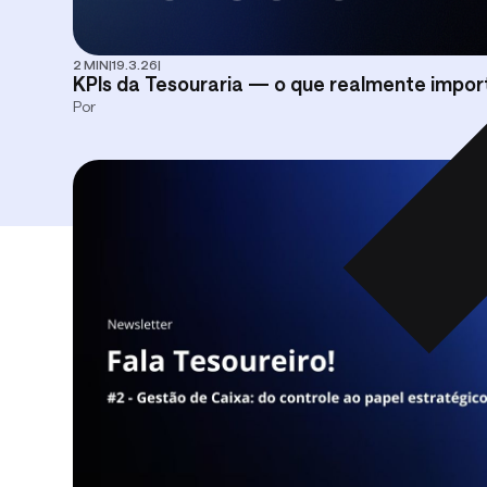
2 MIN
|
19.3.26
|
KPIs da Tesouraria — o que realmente impor
Por