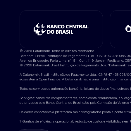
© 2026 Datanomik. Todos os direitos reservados.
Datanomik Brasil Instituição de Pagamento LTDA - CNPJ: 47.438.068/0
Avenida Brigadeiro Faria Lima, nº 1811, Conj. 1119, Jardim Paulistano, C
© 2026 Datanomik Brasil Instituição de Pagamento Ltda. “Datanomik” e 
A Datanomik Brasil Instituição de Pagamento Ltda., CNPJ 47.438.068/000
ecossistema Open Finance. A Datanomik não é uma instituição financeira,
Todos os serviços de automação bancária, leitura de dados financeiros
Serviços financeiros complementares, como conta remunerada, aplicações
autorizados pelo Banco Central do Brasil e/ou pela Comissão de Valores Mo
Os dados conectados à plataforma são criptografados ponta a ponta e t
1. Ganhos de eficiência operacional, redução de custos e visibilidade 