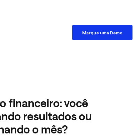
Acessar
ES
Marque uma Demo
Gestão de Dívidas
 financeiro: você
Relatórios Financeiros
ando resultados ou
hando o mês?