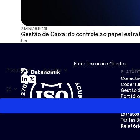
2 MIN
|
28.11.25
|
Gestão de Caixa: do controle ao papel estr
Por
Entre Tesoureiros
Clientes
Produtos
Soluções
Emp
PLATAF
Conectiv
Cobertur
ES
Gestão d
Portfóli
Previsão 
Cash Poo
Extratos
Tarifas B
Relatóri