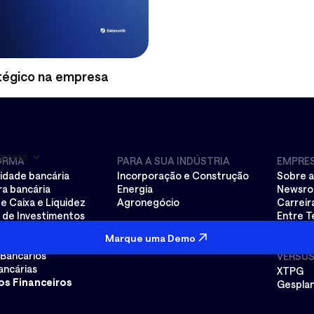
atégico na empresa
resas
ORMA
PARA A SUA INDÚSTRIA
EMPRE
idade bancária
Incorporação e Construção
Sobre 
a bancária
Energia
Newsr
e Caixa e Liquidez
Agronegócio
Carreir
o de Investimentos
Entre T
e Fluxo de Caixa
Segura
Marque uma Demo
ling e Transferências
Cliente
 Bancários
VERSU
ancárias
XTPG
os Financeiros
Gespla