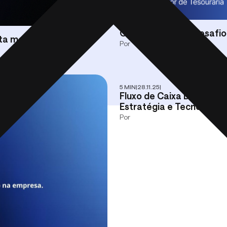
3 MIN
|
28.11.25
|
O Tesoureiro e o Desafi
ta medir
Por
5 MIN
|
28.11.25
|
Fluxo de Caixa Direto: 
Estratégia e Tecnologia
Por