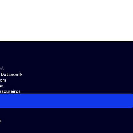
SA
a Datanomik
oom
as
esoureiros
nça
s
S
n