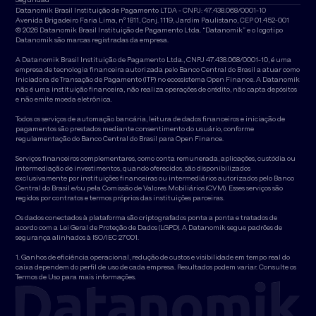
Datanomik Brasil Instituição de Pagamento LTDA - CNPJ: 47.438.068/0001-10
Avenida Brigadeiro Faria Lima, nº 1811, Conj. 1119, Jardim Paulistano, CEP 01.452-001
© 2026 Datanomik Brasil Instituição de Pagamento Ltda. “Datanomik” e o logotipo
Datanomik são marcas registradas da empresa.
A Datanomik Brasil Instituição de Pagamento Ltda., CNPJ 47.438.068/0001-10, é uma
empresa de tecnologia financeira autorizada pelo Banco Central do Brasil a atuar como
Iniciadora de Transação de Pagamento (ITP) no ecossistema Open Finance. A Datanomik
não é uma instituição financeira, não realiza operações de crédito, não capta depósitos
e não emite moeda eletrônica.
Todos os serviços de automação bancária, leitura de dados financeiros e iniciação de
pagamentos são prestados mediante consentimento do usuário, conforme
regulamentação do Banco Central do Brasil para Open Finance.
Serviços financeiros complementares, como conta remunerada, aplicações, custódia ou
intermediação de investimentos, quando oferecidos, são disponibilizados
exclusivamente por instituições financeiras ou intermediários autorizados pelo Banco
Central do Brasil e/ou pela Comissão de Valores Mobiliários (CVM). Esses serviços são
regidos por contratos e termos próprios das instituições parceiras.
Os dados conectados à plataforma são criptografados ponta a ponta e tratados de
acordo com a Lei Geral de Proteção de Dados (LGPD). A Datanomik segue padrões de
segurança alinhados à ISO/IEC 27001.
1. Ganhos de eficiência operacional, redução de custos e visibilidade em tempo real do
caixa dependem do perfil de uso de cada empresa. Resultados podem variar. Consulte os
Termos de Uso para mais informações.