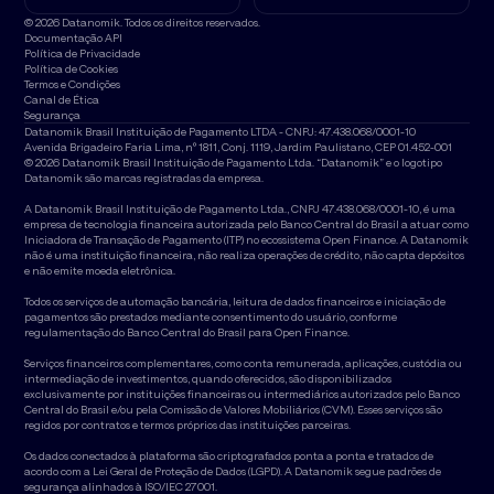
© 2026 Datanomik. Todos os direitos reservados.
Documentação API
Política de Privacidade
Política de Cookies
Termos e Condições
Canal de Ética
Segurança
Datanomik Brasil Instituição de Pagamento LTDA - CNPJ: 47.438.068/0001-10
Avenida Brigadeiro Faria Lima, nº 1811, Conj. 1119, Jardim Paulistano, CEP 01.452-001
© 2026 Datanomik Brasil Instituição de Pagamento Ltda. “Datanomik” e o logotipo
Datanomik são marcas registradas da empresa.
A Datanomik Brasil Instituição de Pagamento Ltda., CNPJ 47.438.068/0001-10, é uma
empresa de tecnologia financeira autorizada pelo Banco Central do Brasil a atuar como
Iniciadora de Transação de Pagamento (ITP) no ecossistema Open Finance. A Datanomik
não é uma instituição financeira, não realiza operações de crédito, não capta depósitos
e não emite moeda eletrônica.
Todos os serviços de automação bancária, leitura de dados financeiros e iniciação de
pagamentos são prestados mediante consentimento do usuário, conforme
regulamentação do Banco Central do Brasil para Open Finance.
Serviços financeiros complementares, como conta remunerada, aplicações, custódia ou
intermediação de investimentos, quando oferecidos, são disponibilizados
exclusivamente por instituições financeiras ou intermediários autorizados pelo Banco
Central do Brasil e/ou pela Comissão de Valores Mobiliários (CVM). Esses serviços são
regidos por contratos e termos próprios das instituições parceiras.
Os dados conectados à plataforma são criptografados ponta a ponta e tratados de
acordo com a Lei Geral de Proteção de Dados (LGPD). A Datanomik segue padrões de
segurança alinhados à ISO/IEC 27001.