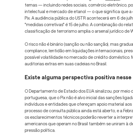
temas — incluindo redes sociais, comércio eletrônico, pol
intelectual e mercado de etanol — o que significa que a 
Pix. A audiência pública do USTR acontecerá em 6 de julh
"medidas corretivas" é 15 de julho. A combinação do rela
classificação de terrorismo amplia o arsenal jurídico de
O risco não é binário (sanção ou não sanção), mas gradu
compliance, lentidão em liquidações internacionais, pre
possível volatilidade no mercado de crédito doméstico. 
auditorias extras em suas cadeias no Brasil.
Existe alguma perspectiva positiva nesse
O Departamento de Estado dos EUA sinalizou, por meio d
portuguesa, que o Pix não é alvo inicial das sanções liga
indivíduos e entidades que ofereçam apoio material aos 
processo de consulta pública ainda está aberto, e a Fe
os esclarecimentos técnicos poderão reverter a interpr
americanos que operam no Brasil também se uniram à def
pressão política.