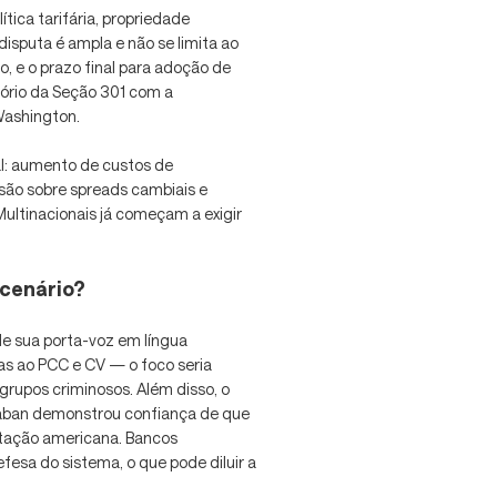
ítica tarifária, propriedade
disputa é ampla e não se limita ao
o, e o prazo final para adoção de
tório da Seção 301 com a
 Washington.
al: aumento de custos de
ssão sobre spreads cambiais e
Multinacionais já começam a exigir
 cenário?
e sua porta-voz em língua
das ao PCC e CV — o foco seria
grupos criminosos. Além disso, o
braban demonstrou confiança de que
etação americana. Bancos
esa do sistema, o que pode diluir a