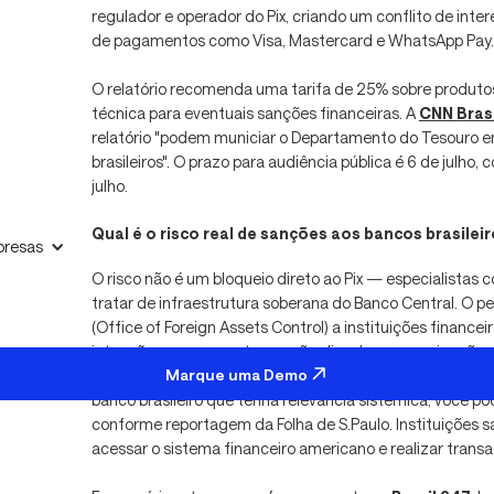
regulador e operador do Pix, criando um conflito de inte
de pagamentos como Visa, Mastercard e WhatsApp Pay.
O relatório recomenda uma tarifa de 25% sobre produtos
técnica para eventuais sanções financeiras. A
CNN Brasi
relatório "podem municiar o Departamento do Tesouro 
brasileiros". O prazo para audiência pública é 6 de julho, 
julho.
Qual é o risco real de sanções aos bancos brasilei
resas
O risco não é um bloqueio direto ao Pix — especialistas 
tratar de infraestrutura soberana do Banco Central. O pe
(Office of Foreign Assets Control) a instituições finance
intenção, processem transações ligadas a organizações 
Marque uma Demo
ministro da Fazenda, Dario Durigan, alertou que se "ho
banco brasileiro que tenha relevância sistêmica, você pod
conforme reportagem da Folha de S.Paulo. Instituições 
acessar o sistema financeiro americano e realizar trans