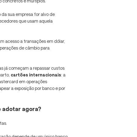
o concretos e múltiplos.
o da sua empresa for alvo de
ornecedores que usam aquela
am acesso a transações em dólar,
perações de câmbio para
iras já começam a repassar custos
uarto,
cartões internacionais
: a
 Mastercard em operações
apear a exposição por banco e por
e adotar agora?
tas.
eração depende de um único banco