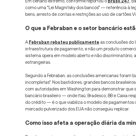
Em cenário extremo, conforme reportou o
Brasil 247
, b
como uma "Lei Magnitsky dos bancos" — referência à leg
bens, arresto de contas e restrições ao uso de cartões V
O que a Febraban e o setor bancário est
A
Febraban rebateu publicamente
as conclusões do 
infraestrutura de pagamento, e não um produto comerci
sistema opera em modelo aberto e não discriminatório, ac
estrangeiras.
Segundo a Febraban, as conclusões americanas foram 
incompletas". Nos bastidores, grandes bancos brasileiros
com autoridades em Washington para demonstrar que a
bancário brasileiro — onde Itaú, Bradesco, BB e Caixa
do crédito — é o que viabiliza o modelo de pagamentos i
mercado pulverizado dos EUA não conseguiu replicar.
Como isso afeta a operação diária da mi