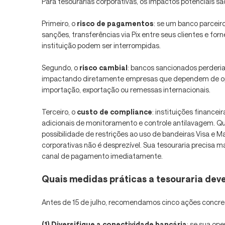
Para tesourarias corporativas, os impactos potenciais sã
Primeiro, o
risco de pagamentos
: se um banco parceir
sanções, transferências via Pix entre seus clientes e f
instituição podem ser interrompidas.
Segundo, o
risco cambial
: bancos sancionados perderi
impactando diretamente empresas que dependem de o
importação, exportação ou remessas internacionais.
Terceiro, o
custo de compliance
: instituições finance
adicionais de monitoramento e controle antilavagem. Q
possibilidade de restrições ao uso de bandeiras Visa e
corporativas não é desprezível. Sua tesouraria precisa m
canal de pagamento imediatamente.
Quais medidas práticas a tesouraria dev
Antes de 15 de julho, recomendamos cinco ações concre
(1) Diversifique a
conectividade bancária
: se sua op