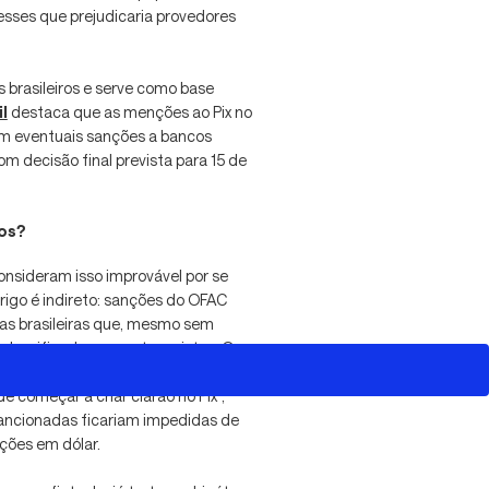
resses que prejudicaria provedores
 brasileiros e serve como base
l
destaca que as menções ao Pix no
em eventuais sanções a bancos
com decisão final prevista para 15 de
ros?
consideram isso improvável por se
rigo é indireto: sanções do OFAC
iras brasileiras que, mesmo sem
classificadas como terroristas. O
uver uma sanção a um determinado
e começar a criar clarão no Pix",
sancionadas ficariam impedidas de
ações em dólar.