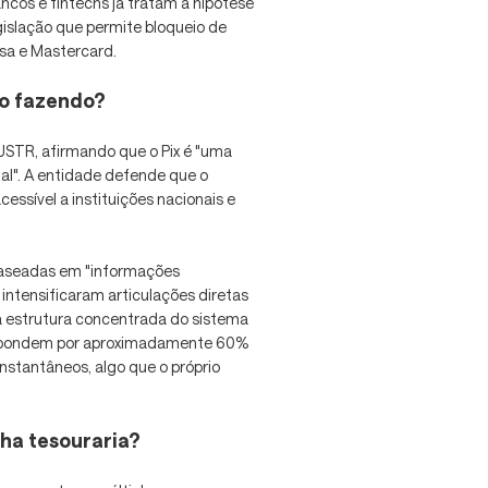
ancos e fintechs já tratam a hipótese
islação que permite bloqueio de
isa e Mastercard.
ão fazendo?
USTR, afirmando que o Pix é "uma
al". A entidade defende que o
essível a instituições nacionais e
baseadas em "informações
 intensificaram articulações diretas
 estrutura concentrada do sistema
 respondem por aproximadamente 60%
nstantâneos, algo que o próprio
nha tesouraria?