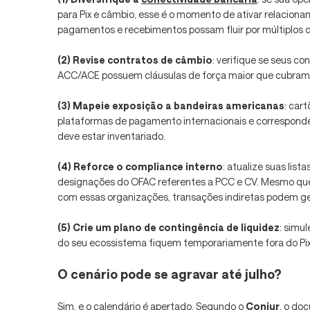
para Pix e câmbio, esse é o momento de ativar relaciona
pagamentos e recebimentos possam fluir por múltiplos c
(2) Revise contratos de câmbio
: verifique se seus c
ACC/ACE possuem cláusulas de força maior que cubram c
(3) Mapeie exposição a bandeiras americanas
: car
plataformas de pagamento internacionais e correspond
deve estar inventariado.
(4) Reforce o compliance interno
: atualize suas lis
designações do OFAC referentes a PCC e CV. Mesmo que
com essas organizações, transações indiretas podem ger
(5) Crie um plano de contingência de liquidez
: simu
do seu ecossistema fiquem temporariamente fora do Pix
O cenário pode se agravar até julho?
Sim, e o calendário é apertado. Segundo o
Conjur
, o do