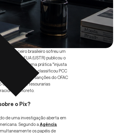
io-financeiro brasileiro sofreu um
mercial dos EUA (USTR) publicou o
ficou o Pix como uma prática "injusta
amente, Washington classificou PCC
rindo espaço para sanções do OFAC
 de julho. Para tesourarias
eracional concreto.
obre o Pix?
ltado de uma investigação aberta em
americana. Segundo a
Agência
simultaneamente os papéis de