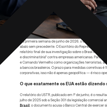
Na primeira semana de junho de 2026, o cenário regulatór
abalo sem precedente. O Escritório do Representante Co
ia
relatório final de sua investigação sobre o Brasil e classi
e discriminatória" contra empresas americanas. Paralel
e Comando Vermelho como organizações terroristas, ab
a bancos brasileiros. O prazo para medidas corretivas é 15
corporativas, isso não é apenas geopolítica — é risco op
O que exatamente os EUA estão dizendo s
O relatório do USTR, publicado em 1º de junho, é o resu
julho de 2025 sob a Seção 301 da legislação comercial 
Brasil
, o documento acusa o Banco Central de exercer 