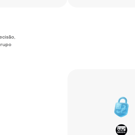
ecisão,
grupo