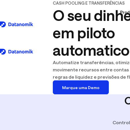
CASH POOLING E TRANSFERÊNCIAS
O seu dinhe
Prod
em piloto
Download logo .SVG
automatico
Plataforma
Para a sua indústria
Automatize transferências, otimiz
Entre Tesoureiros
movimente recursos entre contas
regras de liquidez e previsões de fl
Incorporação
Conectividade bancária
Gestão 
Energia
Podcast O Caixa é Rei
Construção
Marque uma Demo
Gestão de Dívidas
Fluxo d
O
Ao vivo e workshops
Extratos Bancários
Relatór
Control
AFP Brasil