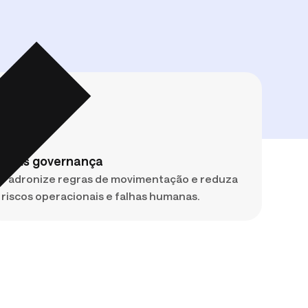
vantagem competitiva.
 tesouraria e por que o caixa é rei de
Mais governança
Padronize regras de movimentação e reduza
riscos operacionais e falhas humanas.