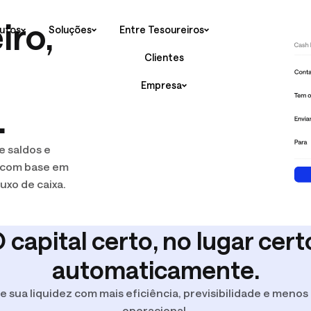
iro,
utos
Soluções
Entre Tesoureiros
Sobre a Datanomik
Clientes
Newsroom
Empresa
Carreiras
.
e saldos e
O CAIXA É R
 com base em
uxo de caixa.
 e
de Caixa e Liquidez
Portfólio de Investimentos
Agronegócio
A Voz do Tesoureiro
e Caixa e Previsão de Caixa
Cash Pooling e Transferências
 capital certo, no lugar cert
Eventos
ios Financeiros
Tarifas Bancarias
automaticamente.
O Executiv
e sua liquidez com mais eficiência, previsibilidade e menos
exige de 
Pedro Carvalh
operacional.