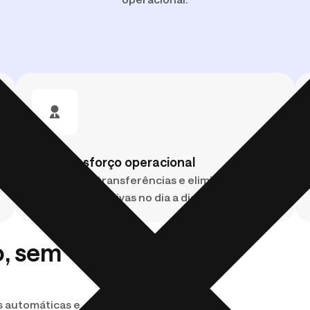
plural, IA na
verdade.
Menos esforço operacional
Automatize transferências e elimine tarefas
manuais repetitivas no dia a dia da tesouraria.
o, sem
s automáticas e