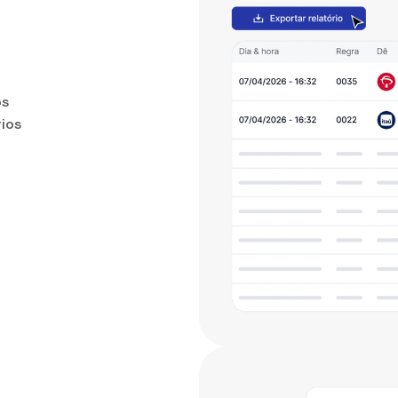
os
rios