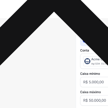
o por conta
e