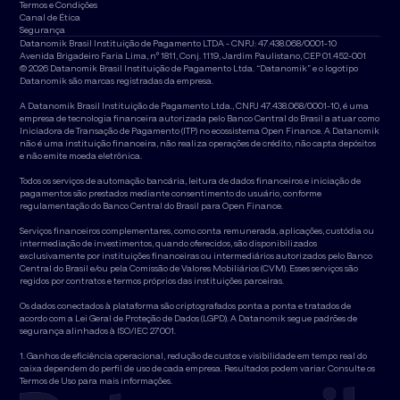
Termos e Condições
Canal de Ética
Segurança
Datanomik Brasil Instituição de Pagamento LTDA - CNPJ: 47.438.068/0001-10
Avenida Brigadeiro Faria Lima, nº 1811, Conj. 1119, Jardim Paulistano, CEP 01.452-001
© 2026 Datanomik Brasil Instituição de Pagamento Ltda. “Datanomik” e o logotipo
Datanomik são marcas registradas da empresa.
A Datanomik Brasil Instituição de Pagamento Ltda., CNPJ 47.438.068/0001-10, é uma
empresa de tecnologia financeira autorizada pelo Banco Central do Brasil a atuar como
Iniciadora de Transação de Pagamento (ITP) no ecossistema Open Finance. A Datanomik
não é uma instituição financeira, não realiza operações de crédito, não capta depósitos
e não emite moeda eletrônica.
Todos os serviços de automação bancária, leitura de dados financeiros e iniciação de
pagamentos são prestados mediante consentimento do usuário, conforme
regulamentação do Banco Central do Brasil para Open Finance.
Serviços financeiros complementares, como conta remunerada, aplicações, custódia ou
intermediação de investimentos, quando oferecidos, são disponibilizados
exclusivamente por instituições financeiras ou intermediários autorizados pelo Banco
Central do Brasil e/ou pela Comissão de Valores Mobiliários (CVM). Esses serviços são
regidos por contratos e termos próprios das instituições parceiras.
Os dados conectados à plataforma são criptografados ponta a ponta e tratados de
acordo com a Lei Geral de Proteção de Dados (LGPD). A Datanomik segue padrões de
segurança alinhados à ISO/IEC 27001.
1. Ganhos de eficiência operacional, redução de custos e visibilidade em tempo real do
caixa dependem do perfil de uso de cada empresa. Resultados podem variar. Consulte os
Termos de Uso para mais informações.