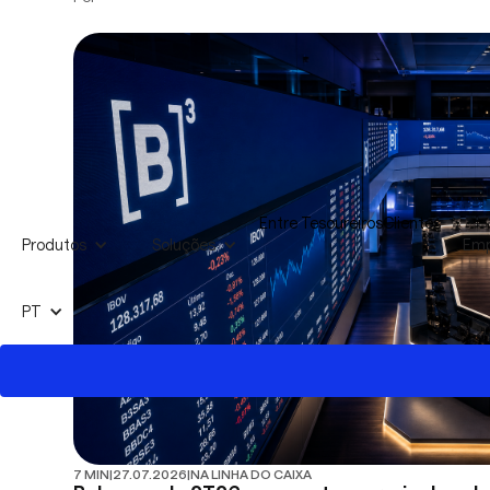
Entre Tesoureiros
Clientes
Produtos
Soluções
Emp
PT
7 MIN
|
27.07.2026
|
NA LINHA DO CAIXA