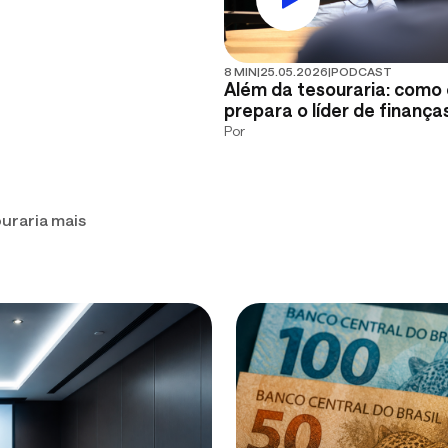
8 MIN
|
25.05.2026
|
PODCAST
Além da tesouraria: como 
prepara o líder de finança
Por
uraria mais