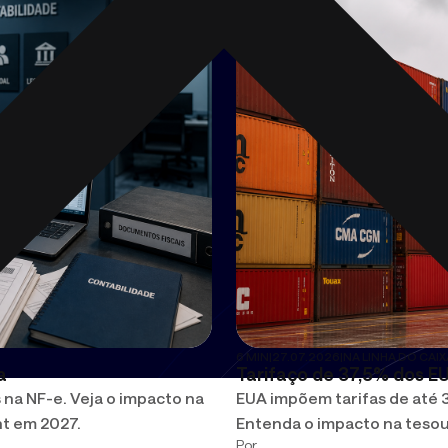
6 MIN
|
27.07.2026
|
NA LINHA DO CAIX
a
Tarifaço de 37,5% dos EU
s na NF-e. Veja o impacto na
EUA impõem tarifas de até 3
nt em 2027.
Entenda o impacto na tesou
Por