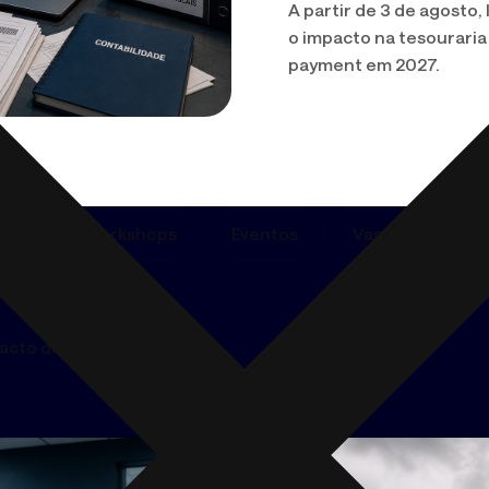
A partir de 3 de agosto,
plural, IA na
verdade.
o impacto na tesouraria 
payment em 2027.
sts
Workshops
Eventos
Vagas
acto direto na