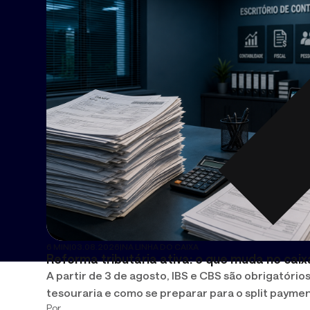
6 MIN
|
03.08.2026
|
NA LINHA DO CAIXA
Reforma tributária ativa: o que muda no caix
A partir de 3 de agosto, IBS e CBS são obrigatório
tesouraria e como se preparar para o split payme
Por