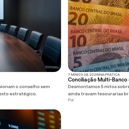
7 MIN
|
03.08.2026
|
NA PRATICA
Conciliação Multi-Banco
ssionam o conselho sem
Desmontamos 5 mitos sobre
texto estratégico.
ainda travam tesourarias br
Por