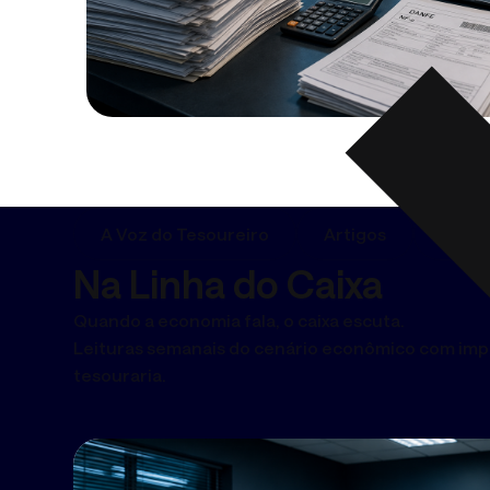
A Voz do Tesoureiro
Artigos
Podca
Na Linha do Caixa
Quando a economia fala, o caixa escuta.
Leituras semanais do cenário econômico com imp
tesouraria.