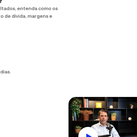
r
ltados, entenda como os
to de dívida, margens e
dias.