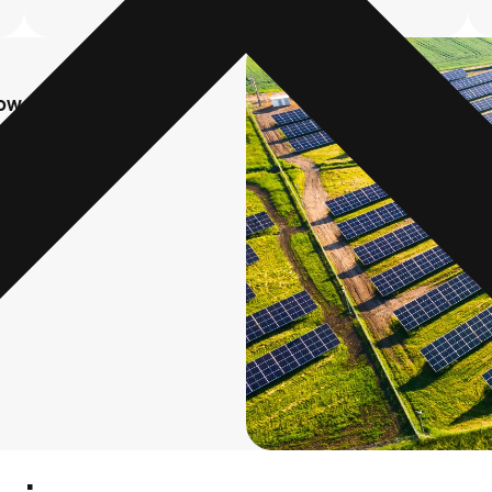
low
:
em escala