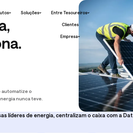
utos
Soluções
Entre Tesoureiros
Sobre a Datanomik
a,
Clientes
Newsroom
Empresa
na.
Carreiras
O CAIXA É R
 e
de Caixa e Liquidez
Portfólio de Investimentos
Agronegócio
A Voz do Tesoureiro
e automatize o
e Caixa e Previsão de Caixa
Cash Pooling e Transferências
energia nunca teve.
Eventos
ios Financeiros
Tarifas Bancarias
as líderes de energia, centralizam o caixa com a Da
O Executiv
exige de 
Pedro Carvalh