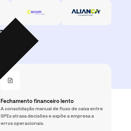
vantagem competitiva.
 tesouraria e por que o caixa é rei de
em
Fechamento financeiro lento
A consolidação manual de fluxo de caixa entre
SPEs atrasa decisões e expõe a empresa a
erros operacionais.