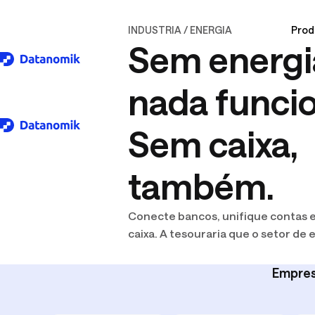
Prod
INDUSTRIA / ENERGIA
Sem energi
Download logo .SVG
nada funcio
Sem caixa,
Plataforma
Para a sua indústria
Entre Tesoureiros
também.
Incorporação
Conectividade bancária
Gestão 
Energia
Podcast O Caixa é Rei
Construção
Conecte bancos, unifique contas 
Gestão de Dívidas
Fluxo d
caixa. A tesouraria que o setor de 
Ao vivo e workshops
Extratos Bancários
Relatór
Empres
AFP Brasil