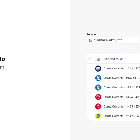
do
om