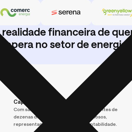
plural, IA na
verdade.
 realidade financeira de qu
opera no setor de energia
Capital parado, sem rendimento
Com saldos dispersos em contas correntes de
dezenas de SPEs, recursos ficam ociosos,
representando perda direta de rentabilidade.