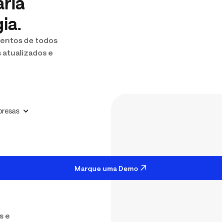
aria
ia.
mentos de todos
 atualizados e
resas
Marque uma Demo
s e