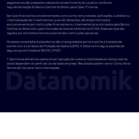
pagamentos são prestados mediante consentimento do usuário, conforme
regulamentação do Banco Central do Brasil para Open Finance.
Serviços financeiros complementares, como conta remunerada, aplicações, custódia ou
intermediação de investimentos, quando oferecidos, são disponibilizados
exclusivamente por instituições financeiras ou intermediários autorizados pelo Banco
Central do Brasil e/ou pela Comissão de Valores Mobiliários (CVM). Esses serviços são
regidos por contratos e termos próprios das instituições parceiras.
Os dados conectados à plataforma são criptografados ponta a ponta e tratados de
acordo com a Lei Geral de Proteção de Dados (LGPD). A Datanomik segue padrões de
segurança alinhados à ISO/IEC 27001.
1. Ganhos de eficiência operacional, redução de custos e visibilidade em tempo real do
caixa dependem do perfil de uso de cada empresa. Resultados podem variar. Consulte os
Termos de Uso para mais informações.