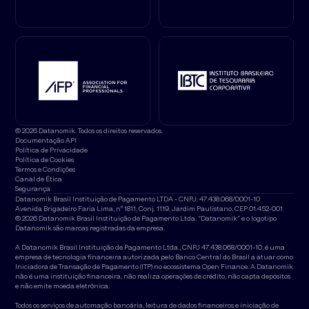
© 2026 Datanomik. Todos os direitos reservados.
Documentação API
Política de Privacidade
Política de Cookies
Termos e Condições
Canal de Ética
Segurança
Datanomik Brasil Instituição de Pagamento LTDA - CNPJ: 47.438.068/0001-10
Avenida Brigadeiro Faria Lima, nº 1811, Conj. 1119, Jardim Paulistano, CEP 01.452-001
© 2026 Datanomik Brasil Instituição de Pagamento Ltda. “Datanomik” e o logotipo
Datanomik são marcas registradas da empresa.
A Datanomik Brasil Instituição de Pagamento Ltda., CNPJ 47.438.068/0001-10, é uma
empresa de tecnologia financeira autorizada pelo Banco Central do Brasil a atuar como
Iniciadora de Transação de Pagamento (ITP) no ecossistema Open Finance. A Datanomik
não é uma instituição financeira, não realiza operações de crédito, não capta depósitos
e não emite moeda eletrônica.
Todos os serviços de automação bancária, leitura de dados financeiros e iniciação de