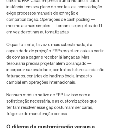
caixa no ERP. Cada empresa é uma instância, cada
instância tem seu plano de contas, e a consolidação
exige processos manuais de extração e
compatibilização. Operações de cash pooling —
mesmo as mais simples — tornam-se projetos de TI
em vez de rotinas automatizadas.
O quarto limite, talvez o mais subestimado, é a
capacidade de projeção. ERPs projetam caixa a partir
de contas a pagar e receber já lançadas. Mas
tesouraria precisa projetar além do lançado —
incorporar sazonalidade, contratos futuros ainda não
faturados, cenários de inadimplência, impacto
cambial em operações internacionais.
Nenhum módulo nativo de ERP faz isso com a
sofisticação necessária, e as customizações que
tentam resolver esse gap costumam ser caras,
frágeis e de manutenção penosa.
O dilema da customização versus a