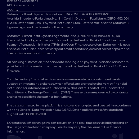
Terms and Conditions
API Documentation
security
Datanomik Brasil Payment Institution LTDA - CNPJ: 47.438.068/0001-10
Avenida Brigadeiro Faria Lima, No. 1811, Conj. 1119, Jardim Paulistano, CEP 01.452-001
© 2025 Datanomik Brasil Payment Institution Ltda. “Datanomik” and the Datanomik
logo are registered trademarks of the company.
Datanomik Brasil Institução de Pagamento Ltda., CNPJ 47,438,068/0001-10, is a
financial technology company authorized by the Central Bank of Brazil to act as a
Payment Transaction Initiator (ITP) in the Open Finance ecosystem. Datanomik is not a
financial institution, does not carry out credit operations, does not collect deposits and
does not issue electronic currency.
All banking automation, financial data reading, and payment initiation services are
provided with the user's consent, as regulated by the Central Bank of Brazil for Open
Finance.
Complementary financial services, such as remunerated accounts, investments,
custody, or investment brokerage, when offered, are provided exclusively by financial
institutions or intermediaries authorized by the Central Bank of Brazil and/or the
Securities and Exchange Commission (CVM). These services are governed by contracts
and terms specific to the partner institutions.
The data connected to the platform is end-to-end encrypted and treated in accordance
with the General Data Protection Law (LGPD). Datanomik follows safety standards
aligned with ISO/IEC 27001.
1. Operational efficiency gains, cost reduction, and real-time cash visibility depend on
the usage profile of each company. Results may vary. See the Terms of Use for more
information.