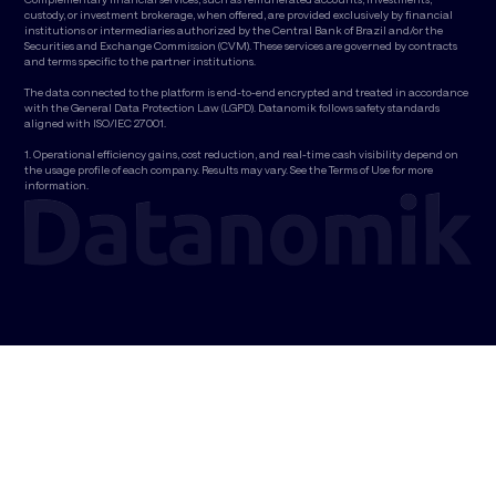
custody, or investment brokerage, when offered, are provided exclusively by financial
institutions or intermediaries authorized by the Central Bank of Brazil and/or the
Securities and Exchange Commission (CVM). These services are governed by contracts
and terms specific to the partner institutions.
The data connected to the platform is end-to-end encrypted and treated in accordance
with the General Data Protection Law (LGPD). Datanomik follows safety standards
aligned with ISO/IEC 27001.
1. Operational efficiency gains, cost reduction, and real-time cash visibility depend on
the usage profile of each company. Results may vary. See the Terms of Use for more
information.