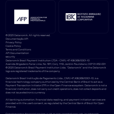
© 2025 Datanomik. All rights reserved.
Documentação API
Privacy Policy
Cookie Policy
Terms and Conditions
API Documentation
security
Datanomik Brasil Payment Institution LTDA - CNPJ: 47.438.068/0001-10
Avenida Brigadeiro Faria Lima, No. 1811, Conj. 1119, Jardim Paulistano, CEP 01.452-001
© 2025 Datanomik Brasil Payment Institution Ltda. “Datanomik” and the Datanomik
logo are registered trademarks of the company.
Datanomik Brasil Institução de Pagamento Ltda., CNPJ 47,438,068/0001-10, is a
financial technology company authorized by the Central Bank of Brazil to act as a
Payment Transaction Initiator (ITP) in the Open Finance ecosystem. Datanomik is not a
financial institution, does not carry out credit operations, does not collect deposits and
does not issue electronic currency.
All banking automation, financial data reading, and payment initiation services are
provided with the user's consent, as regulated by the Central Bank of Brazil for Open
Finance.
Complementary financial services, such as remunerated accounts, investments,