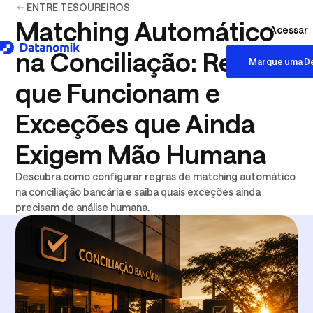
ENTRE TESOUREIROS
Matching Automático
Acessar
na Conciliação: Regras
Marque uma D
Download logo .SVG
que Funcionam e
Exceções que Ainda
Exigem Mão Humana
Descubra como configurar regras de matching automático
na conciliação bancária e saiba quais exceções ainda
precisam de análise humana.