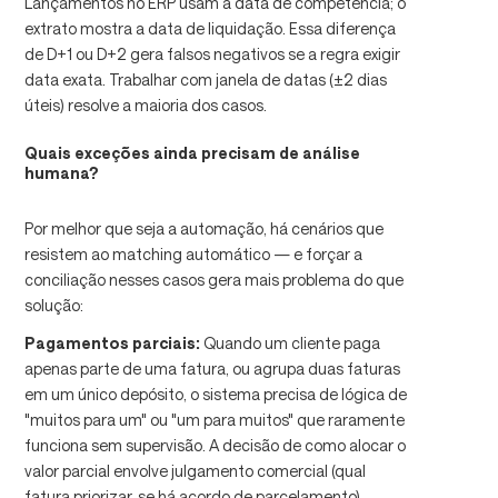
Lançamentos no ERP usam a data de competência; o
extrato mostra a data de liquidação. Essa diferença
de D+1 ou D+2 gera falsos negativos se a regra exigir
data exata. Trabalhar com janela de datas (±2 dias
úteis) resolve a maioria dos casos.
Quais exceções ainda precisam de análise
humana?
Por melhor que seja a automação, há cenários que
resistem ao matching automático — e forçar a
conciliação nesses casos gera mais problema do que
solução:
Pagamentos parciais:
Quando um cliente paga
apenas parte de uma fatura, ou agrupa duas faturas
em um único depósito, o sistema precisa de lógica de
"muitos para um" ou "um para muitos" que raramente
funciona sem supervisão. A decisão de como alocar o
valor parcial envolve julgamento comercial (qual
fatura priorizar, se há acordo de parcelamento).