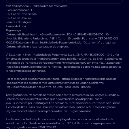
© 2026 Datanomik. Todos os direitos reservados.
Documentação API
Política de Privacidade
Política de Cookies
Termos e Condições
Canal de Ética
Segurança
Datanomik Brasil Instituição de Pagamento LTDA - CNPJ: 47.438.068/0001-10
Avenida Brigadeiro Faria Lima, nº 1811, Conj. 1119, Jardim Paulistano, CEP 01.452-001
© 2026 Datanomik Brasil Instituição de Pagamento Ltda. “Datanomik” e o logotipo
Datanomik são marcas registradas da empresa.
A Datanomik Brasil Instituição de Pagamento Ltda., CNPJ 47.438.068/0001-10, é uma
empresa de tecnologia financeira autorizada pelo Banco Central do Brasil a atuar como
Iniciadora de Transação de Pagamento (ITP) no ecossistema Open Finance. A Datanomik
não é uma instituição financeira, não realiza operações de crédito, não capta depósitos
e não emite moeda eletrônica.
Todos os serviços de automação bancária, leitura de dados financeiros e iniciação de
pagamentos são prestados mediante consentimento do usuário, conforme
regulamentação do Banco Central do Brasil para Open Finance.
Serviços financeiros complementares, como conta remunerada, aplicações, custódia ou
intermediação de investimentos, quando oferecidos, são disponibilizados
exclusivamente por instituições financeiras ou intermediários autorizados pelo Banco
Central do Brasil e/ou pela Comissão de Valores Mobiliários (CVM). Esses serviços são
regidos por contratos e termos próprios das instituições parceiras.
Os dados conectados à plataforma são criptografados ponta a ponta e tratados de
acordo com a Lei Geral de Proteção de Dados (LGPD). A Datanomik segue padrões de
segurança alinhados à ISO/IEC 27001.