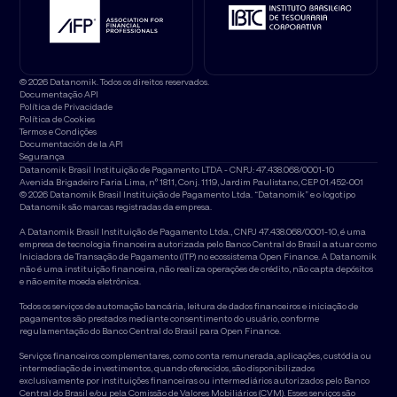
© 2026 Datanomik. Todos os direitos reservados.
Documentação API
Política de Privacidade
Política de Cookies
Termos e Condições
Documentación de la API
Segurança
Datanomik Brasil Instituição de Pagamento LTDA - CNPJ: 47.438.068/0001-10
Avenida Brigadeiro Faria Lima, nº 1811, Conj. 1119, Jardim Paulistano, CEP 01.452-001
© 2026 Datanomik Brasil Instituição de Pagamento Ltda. “Datanomik” e o logotipo
Datanomik são marcas registradas da empresa.
A Datanomik Brasil Instituição de Pagamento Ltda., CNPJ 47.438.068/0001-10, é uma
empresa de tecnologia financeira autorizada pelo Banco Central do Brasil a atuar como
Iniciadora de Transação de Pagamento (ITP) no ecossistema Open Finance. A Datanomik
não é uma instituição financeira, não realiza operações de crédito, não capta depósitos
e não emite moeda eletrônica.
Todos os serviços de automação bancária, leitura de dados financeiros e iniciação de
pagamentos são prestados mediante consentimento do usuário, conforme
regulamentação do Banco Central do Brasil para Open Finance.
Serviços financeiros complementares, como conta remunerada, aplicações, custódia ou
intermediação de investimentos, quando oferecidos, são disponibilizados
exclusivamente por instituições financeiras ou intermediários autorizados pelo Banco
Central do Brasil e/ou pela Comissão de Valores Mobiliários (CVM). Esses serviços são