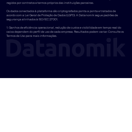
regidos por contratos e termos próprios das instituições parceiras.
Os dados conectados à plataforma são criptografados ponta a ponta e tratados de
acordo com a Lei Geral de Proteção de Dados (LGPD). A Datanomik segue padrões de
segurança alinhados à ISO/IEC 27001.
1. Ganhos de eficiência operacional, redução de custos e visibilidade em tempo real do
caixa dependem do perfil de uso de cada empresa. Resultados podem variar. Consulte os
Termos de Uso para mais informações.