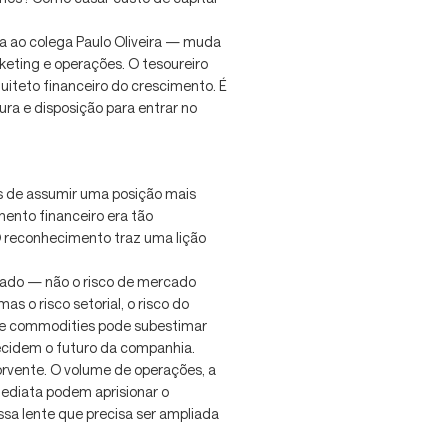
a ao colega Paulo Oliveira — muda
eting e operações. O tesoureiro
uiteto financeiro do crescimento. É
a e disposição para entrar no
s de assumir uma posição mais
mento financeiro era tão
O reconhecimento traz uma lição
ercado — não o risco de mercado
as o risco setorial, o risco do
s e commodities pode subestimar
decidem o futuro da companhia.
orvente. O volume de operações, a
ediata podem aprisionar o
ssa lente que precisa ser ampliada