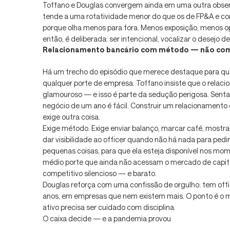
Toffano e Douglas convergem ainda em uma outra observ
tende a uma rotatividade menor do que os de FP&A e co
porque olha menos para fora. Menos exposição, menos op
então, é deliberada: ser intencional, vocalizar o desejo d
Relacionamento bancário com método — não co
Há um trecho do episódio que merece destaque para qual
qualquer porte de empresa. Toffano insiste que o relaci
glamouroso — e isso é parte da sedução perigosa. Sent
negócio de um ano é fácil. Construir um relacionamento q
exige outra coisa.
Exige método. Exige enviar balanço, marcar café, mostrar
dar visibilidade ao officer quando não há nada para pedir
pequenas coisas, para que ela esteja disponível nos mom
médio porte que ainda não acessam o mercado de capitai
competitivo silencioso — e barato.
Douglas reforça com uma confissão de orgulho: tem off
anos, em empresas que nem existem mais. O ponto é o m
ativo precisa ser cuidado com disciplina.
O caixa decide — e a pandemia provou