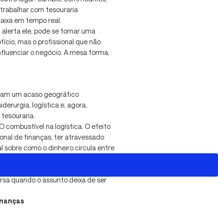
i trabalhar com tesouraria
caixa em tempo real.
alerta ele, pode se tornar uma
fício, mas o profissional que não
fluenciar o negócio. A mesa forma,
oram um acaso geográfico
rurgia, logística e, agora,
 tesouraria.
O combustível na logística. O efeito
onal de finanças, ter atravessado
 sobre como o dinheiro circula entre
ões de capital de giro e como uma
cadeia produtiva.
sa quando o assunto deixa de ser
inanças