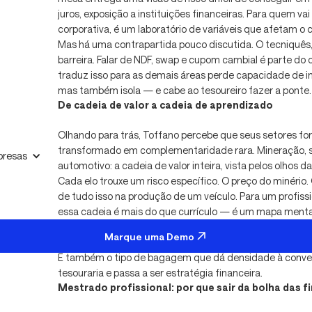
juros, exposição a instituições financeiras. Para quem va
corporativa, é um laboratório de variáveis que afetam o 
Mas há uma contrapartida pouco discutida. O tecniquês, 
barreira. Falar de NDF, swap e cupom cambial é parte do o
traduz isso para as demais áreas perde capacidade de in
mas também isola — e cabe ao tesoureiro fazer a ponte.
De cadeia de valor a cadeia de aprendizado
Olhando para trás, Toffano percebe que seus setores f
transformado em complementaridade rara. Mineração, side
resas
automotivo: a cadeia de valor inteira, vista pelos olhos da
Cada elo trouxe um risco específico. O preço do minério. 
de tudo isso na produção de um veículo. Para um profissi
essa cadeia é mais do que currículo — é um mapa mental
setores, como as variáveis macro se traduzem em decis
Marque uma Demo
multinacional gerencia risco em diferentes camadas da 
É também o tipo de bagagem que dá densidade à conver
tesouraria e passa a ser estratégia financeira.
Mestrado profissional: por que sair da bolha das f