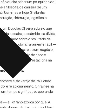
s: não queira saber um pouquinho de
e a filosofia de carreira de um
 Usiminas e, hoje, Stellantis
ração, siderurgia, logística e
com Douglas Oliveira sobre o que
iada ao caixa, ao câmbio e à dívida
nsabilidade sobre o resultado da
nem sempre óbvia, raramente fácil —
 de líder financeiro de um negócio.
ionamento, gestão de risco e,
e cresce daquele que estaciona na
omo armadilha
omercial de varejo do Itaú, onde
ndo, é relacionamento. O trainee na
u um tempo significativo operando
s — e Toffano explica por quê. A
 outro lugar: câmbio, commodities,