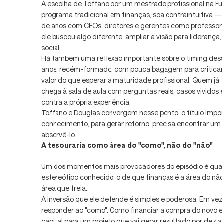
A escolha de Toffano por um mestrado profissional na 
programa tradicional em finanças, soa contraintuitiva —
de anos com CFOs, diretores e gerentes como professor
ele buscou algo diferente: ampliar a visão para liderança
social.
Há também uma reflexão importante sobre o timing des
anos, recém-formado, com pouca bagagem para criticar
valor do que esperar a maturidade profissional. Quem já 
chega à sala de aula com perguntas reais, casos vividos
contra a própria experiência.
Toffano e Douglas convergem nesse ponto: o título imp
conhecimento, para gerar retorno, precisa encontrar um 
absorvê-lo.
A tesouraria como área do "como", não do "não"
Um dos momentos mais provocadores do episódio é qu
estereótipo conhecido: o de que finanças é a área do não
área que freia.
A inversão que ele defende é simples e poderosa. Em vez 
responder ao "como". Como financiar a compra do novo
capital para um projeto que vai gerar resultado por dez