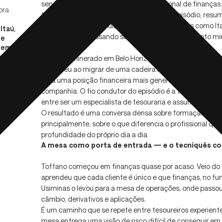
servir de epígrafe para qualquer profissional de finança
ora
tudo. A provocação, dita quase no fim do episódio, resum
executivo que construiu trajetória em empresas como Itaú,
Itaú,
Locadora, atravessando setores tão distintos quanto mine
de
a em
automotivo.
ão de
Carioca aminerado em Belo Horizonte, Toffano conversa 
aprendeu ao migrar de uma cadeira historicamente assoc
para uma posição financeira mais generalista, com respo
companhia. O fio condutor do episódio é a transição — 
entre ser um especialista de tesouraria e assumir o papel
O resultado é uma conversa densa sobre formação, relac
principalmente, sobre o que diferencia o profissional qu
profundidade do próprio dia a dia.
A mesa como porta de entrada — e o tecniquês c
Toffano começou em finanças quase por acaso. Veio do c
aprendeu que cada cliente é único e que finanças, no fu
Usiminas o levou para a mesa de operações, onde passo
câmbio, derivativos e aplicações.
É um caminho que se repete entre tesoureiros experiente
mesa entrega uma visão de risco difícil de conseguir em