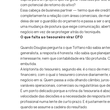
com potencial de retorno do ativo?
Essa cabeça de business partner — termo que ele credit
completamente a relação com áreas comerciais, de mark
deixa de ser o guardião do orçamento e passa a ser o arq
uma mudança de postura que exige comunicação, abertur
negócio em vez de se proteger atrás do tecniquês.
O que falta ao tesoureiro virar CFO
Quando Douglas pergunta o que Toffano não sabia ante
generalista, a resposta é honesta: não sabia que planeja
interessante, nem que contabilidade era tão profunda. 
embutida.
A kriptonita do tesoureiro, segundo ele, é o risco de m
financeiro, com o qual o tesoureiro convive diariamente, m
negócio em si. Quem passa a vida olhando câmbio, juro
variáveis operacionais, comerciais ou regulatórias que 
É um ponto delicado porque a rotina da tesouraria é abs
velocidade das decisões e a necessidade de resposta im
profissional numa lente de curto prazo. E é justamente e
quando se assume a cadeira do resultado.