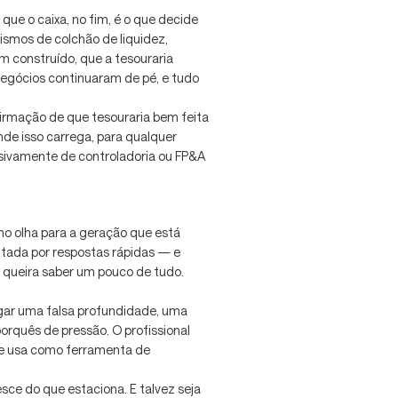
e o caixa, no fim, é o que decide
ismos de colchão de liquidez,
em construído, que a tesouraria
egócios continuaram de pé, e tudo
irmação de que tesouraria bem feita
nde isso carrega, para qualquer
usivamente de controladoria ou FP&A
o olha para a geração que está
entada por respostas rápidas — e
o queira saber um pouco de tudo.
egar uma falsa profundidade, uma
rquês de pressão. O profissional
que usa como ferramenta de
esce do que estaciona. E talvez seja