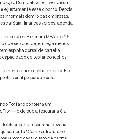
Fundação Dom Cabral, em vez de um
 e é justamente esse o ponto. Depois
es informais dentro das empresas,
, estratégia, finanças verdes, agenda
sas decisões. Fazer um MBA aos 26
 o que se aprende, entrega menos
tem espinha dorsal de carreira
 e capacidade de testar conceitos
orta menos que o conhecimento. E o
profissional preparado para
ando Toffano contesta um
. Pior — o de que a tesouraria é a
de bloquear, a tesouraria deveria
 equipamento? Como estruturar o
 anos? Como casar custo de capital