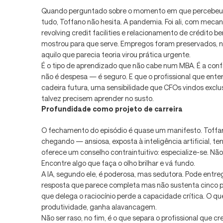
Quando perguntado sobre o momento em que percebeu qu
tudo, Toffano não hesita. A pandemia. Foi ali, com mecan
revolving credit facilities e relacionamento de crédito b
mostrou para que serve. Empregos foram preservados, n
aquilo que parecia teoria virou prática urgente.
É o tipo de aprendizado que não cabe num MBA. É a conf
não é despesa — é seguro. E que o profissional que ente
cadeira futura, uma sensibilidade que CFOs vindos excl
talvez precisem aprender no susto.
Profundidade como projeto de carreira
O fechamento do episódio é quase um manifesto. Toffan
chegando — ansiosa, exposta à inteligência artificial, t
oferece um conselho contraintuitivo: especialize-se. Nã
Encontre algo que faça o olho brilhar e vá fundo.
A IA, segundo ele, é poderosa, mas sedutora. Pode entr
resposta que parece completa mas não sustenta cinco po
que delega o raciocínio perde a capacidade crítica. O 
produtividade, ganha alavancagem.
Não ser raso, no fim, é o que separa o profissional que cr