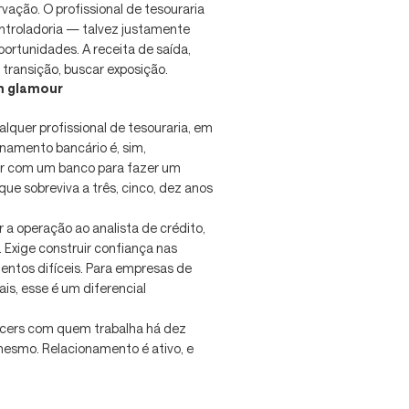
ação. O profissional de tesouraria
ntroladoria — talvez justamente
ortunidades. A receita de saída,
e transição, buscar exposição.
m glamour
quer profissional de tesouraria, em
onamento bancário é, sim,
ar com um banco para fazer um
ue sobreviva a três, cinco, dez anos
 a operação ao analista de crédito,
. Exige construir confiança nas
entos difíceis. Para empresas de
s, esse é um diferencial
icers com quem trabalha há dez
esmo. Relacionamento é ativo, e